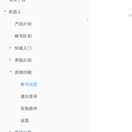
机器人
账号分类
常用工具
鼠标键盘
产品介绍
创建流程
子流程
声明变量
C
属性变量
流程控制
账号区别
产品介绍
基本概念
组件使用
流程案例
赋值
点击元素
个人中心
元素
快速入门
账号区别
流程逻辑
浏览器插件
基本属性
输出日志
偏移点击
if 假如
变量
流程案例
常见问题
文本时间
流程管理
快速入门
数据类型
元素探测
执行状态
个人中心
备注
鼠标点击
if else 假如...否则
元素赋值
登录
容器组件
判断
流程示例
谷歌 Chrome
网页
服务管理
界面介绍
选择元素
全局变量
设置
安装
等待
鼠标位置
while 条件循环
结构化数据（Windows）
截取文本
界面介绍
操作日志
安装
正则表达式
等待
自己的库
Microsoft Edge
360 安全浏览器
消息通知
增值服务
其他功能
智能抓取
快捷键
登录
随机等待
鼠标拖拽
until 条件循环
智能抓取
提取文本
打开网址
流程分享
源码下载
人工智能
账号登录
本地流程
通配符
循环
加入的库
流程页面
火狐 Firefox
表单
顶部导航
运行
运行
执行命令行
移动鼠标
for 计次循环
元素坐标
替换文本
激活浏览器窗口
信息对话框
源码分享
流程下载
验证码
友友打码
云端下载流程
定时
账号信息
关键字
日志页面
获取百度云的 API Key
编辑器登录界面一直显示正在登录
Excel
常见问题
调试
基础
屏幕分辨率
鼠标悬停
for each 循环
提取元素文本
计算文本长度
等待网页加载完成
文本对话框
创建表单
流程详情
账号设置
运行流程
操作日志
退出登录
运算符
退出登录时内容加载慢
图鉴平台绑定流程
定时
获取阿里云市场 OCR 的 AppCode
剪切板
打开 Excel
日志
发布
执行扩展库
偏移悬停
continue 跳至下次循环
提取元素属性
去除前后空格
停止加载网页
选择文件
说明文字
版本管理
退出登录
流程案例
安装插件
逻辑表达式
流程详情
获取腾讯云的 SecretId
云码平台绑定流程
流程定时任务
报错：端口被占用，服务启动失败，请重启电脑后再试。
图片
关闭 Excel
写入剪切板
发布
元素
释放流程资源
左键按下
break 跳出循环
设置元素属性
转为大写字母
网页信息
浏览文件夹
文本框
帮助
设置
组件日志
用户管理
获取阿里云的 Appkey
得塔云绑定流程
分组定时任务
报错：运行环境信息错误，请重新安装！