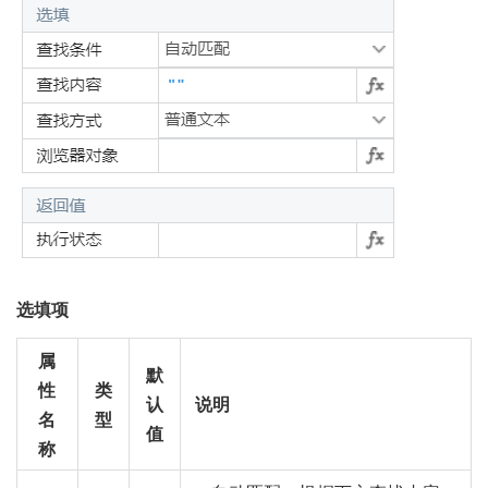
选填项
属
默
性
类
认
说明
名
型
值
称