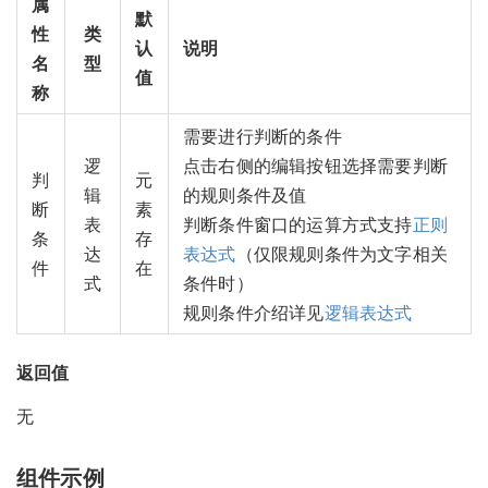
属
默
性
类
认
说明
名
型
值
称
需要进行判断的条件
逻
点击右侧的编辑按钮选择需要判断
判
元
辑
的规则条件及值
断
素
表
判断条件窗口的运算方式支持
正则
条
存
达
表达式
（仅限规则条件为文字相关
件
在
式
条件时）
规则条件介绍详见
逻辑表达式
返回值
无
组件示例