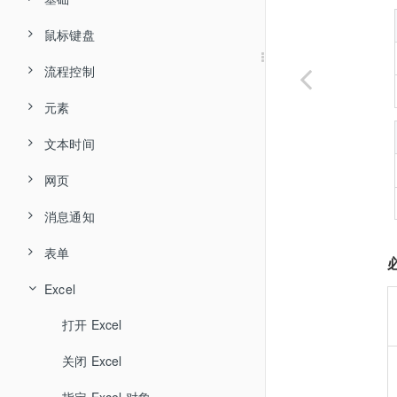
账号分类
常用工具
鼠标键盘
创建流程
子流程
声明变量
属性变量
流程控制
基本概念
组件使用
流程案例
赋值
点击元素
个人中心
元素
流程逻辑
浏览器插件
基本属性
输出日志
偏移点击
if 假如
变量
流程案例
常见问题
文本时间
数据类型
元素探测
执行状态
个人中心
备注
鼠标点击
if else 假如...否则
元素赋值
容器组件
判断
流程示例
谷歌 Chrome
网页
选择元素
全局变量
设置
安装
等待
鼠标位置
while 条件循环
结构化数据（Windows）
截取文本
正则表达式
等待
自己的库
Microsoft Edge
360 安全浏览器
消息通知
智能抓取
快捷键
登录
随机等待
鼠标拖拽
until 条件循环
智能抓取
提取文本
打开网址
通配符
循环
加入的库
火狐 Firefox
表单
运行
运行
执行命令行
移动鼠标
for 计次循环
元素坐标
替换文本
激活浏览器窗口
信息对话框
关键字
编辑器登录界面一直显示正在登录
Excel
调试
基础
屏幕分辨率
鼠标悬停
for each 循环
提取元素文本
计算文本长度
等待网页加载完成
文本对话框
创建表单
运算符
退出登录时内容加载慢
打开 Excel
日志
发布
执行扩展库
偏移悬停
continue 跳至下次循环
提取元素属性
去除前后空格
停止加载网页
选择文件
说明文字
逻辑表达式
报错：端口被占用，服务启动失败，请重启电脑后再试。
关闭 Excel
发布
元素
释放流程资源
左键按下
break 跳出循环
设置元素属性
转为大写字母
网页信息
浏览文件夹
文本框
组件日志
报错：运行环境信息错误，请重新安装！