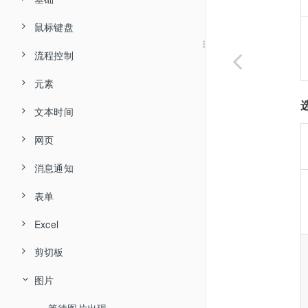
账号分类
常用工具
鼠标键盘
创建流程
子流程
声明变量
属性变量
流程控制
基本概念
组件使用
流程案例
赋值
点击元素
个人中心
元素
流程逻辑
浏览器插件
基本属性
输出日志
偏移点击
if 假如
变量
流程案例
常见问题
文本时间
数据类型
元素探测
执行状态
个人中心
备注
鼠标点击
if else 假如...否则
元素赋值
容器组件
判断
流程示例
谷歌 Chrome
网页
选择元素
全局变量
设置
安装
等待
鼠标位置
while 条件循环
结构化数据（Windows）
截取文本
正则表达式
等待
自己的库
Microsoft Edge
360 安全浏览器
消息通知
智能抓取
快捷键
登录
随机等待
鼠标拖拽
until 条件循环
智能抓取
提取文本
打开网址
通配符
循环
加入的库
火狐 Firefox
表单
运行
运行
执行命令行
移动鼠标
for 计次循环
元素坐标
替换文本
激活浏览器窗口
信息对话框
关键字
编辑器登录界面一直显示正在登录
Excel
调试
基础
屏幕分辨率
鼠标悬停
for each 循环
提取元素文本
计算文本长度
等待网页加载完成
文本对话框
创建表单
运算符
退出登录时内容加载慢
剪切板
打开 Excel
日志
发布
执行扩展库
偏移悬停
continue 跳至下次循环
提取元素属性
去除前后空格
停止加载网页
选择文件
说明文字
逻辑表达式
报错：端口被占用，服务启动失败，请重启电脑后再试。
图片
关闭 Excel
写入剪切板
发布
元素
释放流程资源
左键按下
break 跳出循环
设置元素属性
转为大写字母
网页信息
浏览文件夹
文本框
组件日志
报错：运行环境信息错误，请重新安装！