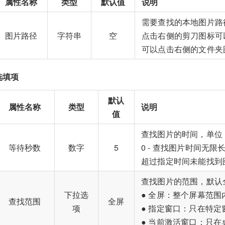
属性名称
类型
默认值
说明
需要查找的本地图片路径，
图片路径
字符串
空
点击右侧的剪刀图标可
可以点击右侧的文件夹
选填项
默认
属性名称
类型
说明
值
查找图片的时间，单位：
等待秒数
数字
5
0 - 查找图片时间无限
超过指定时间未能找到图片
查找图片的范围，默认
下拉选
● 全屏：整个屏幕范围
查找范围
全屏
项
● 指定窗口：只在特定窗
● 当前激活窗口：只