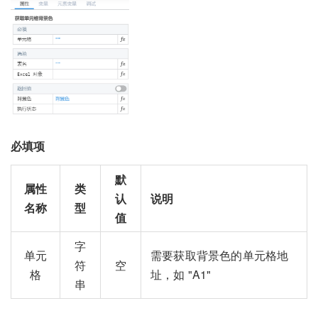
必填项
默
属性
类
认
说明
名称
型
值
字
单元
需要获取背景色的单元格地
符
空
格
址，如 "A1"
串