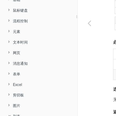
账号分类
常用工具
鼠标键盘
创建流程
子流程
声明变量
属性变量
流程控制
基本概念
组件使用
流程案例
赋值
点击元素
个人中心
元素
流程逻辑
浏览器插件
基本属性
输出日志
偏移点击
if 假如
变量
流程案例
常见问题
文本时间
数据类型
元素探测
执行状态
个人中心
备注
鼠标点击
if else 假如...否则
元素赋值
容器组件
判断
流程示例
谷歌 Chrome
网页
选择元素
全局变量
设置
安装
等待
鼠标位置
while 条件循环
结构化数据（Windows）
截取文本
正则表达式
等待
自己的库
Microsoft Edge
360 安全浏览器
消息通知
智能抓取
快捷键
登录
随机等待
鼠标拖拽
until 条件循环
智能抓取
提取文本
打开网址
通配符
循环
加入的库
火狐 Firefox
表单
运行
运行
执行命令行
移动鼠标
for 计次循环
元素坐标
替换文本
激活浏览器窗口
信息对话框
关键字
编辑器登录界面一直显示正在登录
Excel
调试
基础
屏幕分辨率
鼠标悬停
for each 循环
提取元素文本
计算文本长度
等待网页加载完成
文本对话框
创建表单
运算符
退出登录时内容加载慢
剪切板
打开 Excel
日志
发布
执行扩展库
偏移悬停
continue 跳至下次循环
提取元素属性
去除前后空格
停止加载网页
选择文件
说明文字
逻辑表达式
报错：端口被占用，服务启动失败，请重启电脑后再试。
图片
关闭 Excel
写入剪切板
发布
元素
释放流程资源
左键按下
break 跳出循环
设置元素属性
转为大写字母
网页信息
浏览文件夹
文本框
组件日志
报错：运行环境信息错误，请重新安装！