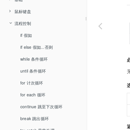
账号分类
常用工具
鼠标键盘
创建流程
子流程
声明变量
属性变量
流程控制
基本概念
组件使用
流程案例
赋值
点击元素
个人中心
流程逻辑
浏览器插件
基本属性
输出日志
偏移点击
if 假如
变量
流程案例
常见问题
数据类型
元素探测
执行状态
个人中心
备注
鼠标点击
if else 假如...否则
容器组件
判断
流程示例
谷歌 Chrome
选择元素
全局变量
设置
安装
等待
鼠标位置
while 条件循环
正则表达式
等待
自己的库
Microsoft Edge
360 安全浏览器
智能抓取
快捷键
登录
随机等待
鼠标拖拽
until 条件循环
通配符
循环
加入的库
火狐 Firefox
运行
运行
执行命令行
移动鼠标
for 计次循环
关键字
编辑器登录界面一直显示正在登录
调试
基础
屏幕分辨率
鼠标悬停
for each 循环
运算符
退出登录时内容加载慢
日志
发布
执行扩展库
偏移悬停
continue 跳至下次循环
逻辑表达式
报错：端口被占用，服务启动失败，请重启电脑后再试。
发布
元素
释放流程资源
左键按下
break 跳出循环
组件日志
报错：运行环境信息错误，请重新安装！