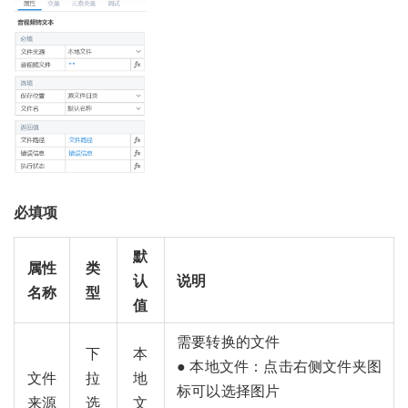
必填项
默
属性
类
认
说明
名称
型
值
需要转换的文件
下
本
● 本地文件：点击右侧文件夹图
文件
拉
地
标可以选择图片
来源
选
文