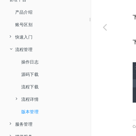
账号分类
常用工具
鼠标键盘
产品介绍
创建流程
子流程
声明变量
属性变量
流程控制
账号区别
基本概念
组件使用
流程案例
赋值
点击元素
个人中心
元素
快速入门
流程逻辑
浏览器插件
基本属性
输出日志
偏移点击
if 假如
变量
流程案例
常见问题
文本时间
流程管理
数据类型
元素探测
执行状态
个人中心
备注
鼠标点击
if else 假如...否则
元素赋值
登录
容器组件
判断
流程示例
谷歌 Chrome
网页
选择元素
全局变量
设置
安装
等待
鼠标位置
while 条件循环
结构化数据（Windows）
截取文本
界面介绍
操作日志
正则表达式
等待
自己的库
Microsoft Edge
360 安全浏览器
消息通知
智能抓取
快捷键
登录
随机等待
鼠标拖拽
until 条件循环
智能抓取
提取文本
打开网址
流程分享
源码下载
通配符
循环
加入的库
流程页面
火狐 Firefox
表单
运行
运行
执行命令行
移动鼠标
for 计次循环
元素坐标
替换文本
激活浏览器窗口
信息对话框
源码分享
流程下载
关键字
日志页面
编辑器登录界面一直显示正在登录
Excel
调试
基础
屏幕分辨率
鼠标悬停
for each 循环
提取元素文本
计算文本长度
等待网页加载完成
文本对话框
创建表单
流程详情
运算符
退出登录时内容加载慢
剪切板
打开 Excel
日志
发布
执行扩展库
偏移悬停
continue 跳至下次循环
提取元素属性
去除前后空格
停止加载网页
选择文件
说明文字
版本管理
逻辑表达式
流程详情
报错：端口被占用，服务启动失败，请重启电脑后再试。
图片
关闭 Excel
写入剪切板
服务管理
发布
元素
释放流程资源
左键按下
break 跳出循环
设置元素属性
转为大写字母
网页信息
浏览文件夹
文本框
组件日志
用户管理
报错：运行环境信息错误，请重新安装！
C