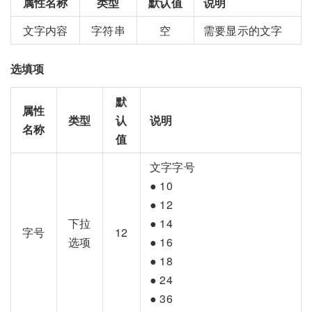
属性名称
类型
默认值
说明
文字内容
字符串
空
需要显示的文字
选填项
默
属性
类型
认
说明
名称
值
文字字号
● 10
● 12
下拉
● 14
字号
12
选项
● 16
● 18
● 24
● 36